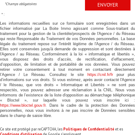
*Champs obligatoires
ENVOYER
* :
Les informations recueillies sur ce formulaire sont enregistrées dans un
fichier informatisé par La Boite Immo agissant comme Sous-traitant du
traitement pour la gestion de la clientèle/prospects de l'Agence / du Réseau
qui reste Responsable du Traitement de vos Données personnelles. La base
légale du traitement repose sur l'intérêt légitime de l'Agence / du Réseau.
Elles sont conservées jusqu'à demande de suppression et sont destinées à
l'Agence / au Réseau. Conformément à la loi « informatique et libertés »,
vous disposez des droits d’accès, de rectification, d’effacement,
d’opposition, de limitation et de portabilité de vos données. Vous pouvez
retirer votre consentement à tout moment en contactant directement
l’Agence / Le Réseau. Consultez le site
https://cnil.fr/fr
pour plu
d’informations sur vos droits. Si vous estimez, après avoir contacté l'Agence
/ le Réseau, que vos droits « Informatique et Libertés » ne sont pas
respectés, vous pouvez adresser une réclamation à la CNIL. Nous vous
informons de l’existence de la liste d'opposition au démarchage téléphonique
« Bloctel », sur laquelle vous pouvez vous inscrire ici :
https://www.bloctel.gouv.fr
. Dans le cadre de la protection des Données
personnelles, nous vous invitons à ne pas inscrire de Données sensibles
dans le champ de saisie libre.
Ce site est protégé par reCAPTCHA, les
Politiques de Confidentialité
et es
Conditions d'utilisation
de Google s'appliquent.